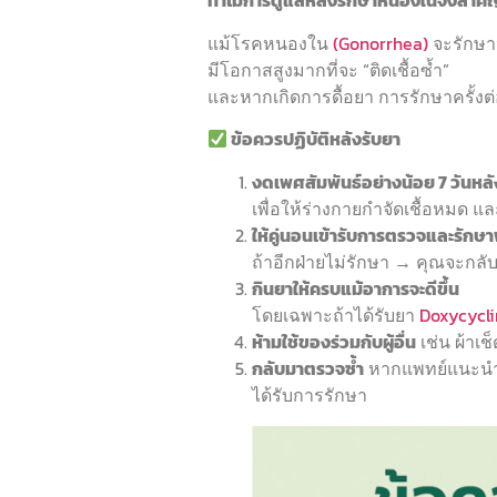
ทำไมการดูแลหลังรักษาหนองในจึงสำคั
แม้โรคหนองใน
(Gonorrhea)
จะรักษาห
มีโอกาสสูงมากที่จะ “ติดเชื้อซ้ำ”
และหากเกิดการดื้อยา การรักษาครั้ง
ข้อควรปฏิบัติหลังรับยา
งดเพศสัมพันธ์อย่างน้อย 7 วันหลั
เพื่อให้ร่างกายกำจัดเชื้อหมด และไ
ให้คู่นอนเข้ารับการตรวจและรักษา
ถ้าอีกฝ่ายไม่รักษา → คุณจะกลับ
กินยาให้ครบแม้อาการจะดีขึ้น
โดยเฉพาะถ้าได้รับยา
Doxycycl
ห้ามใช้ของร่วมกับผู้อื่น
เช่น ผ้าเช
กลับมาตรวจซ้ำ
หากแพทย์แนะนำ โ
ได้รับการรักษา