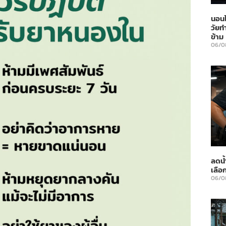
นอนไ
วัยท
ข้าม
06/0
ลดน้
เลือ
06/0