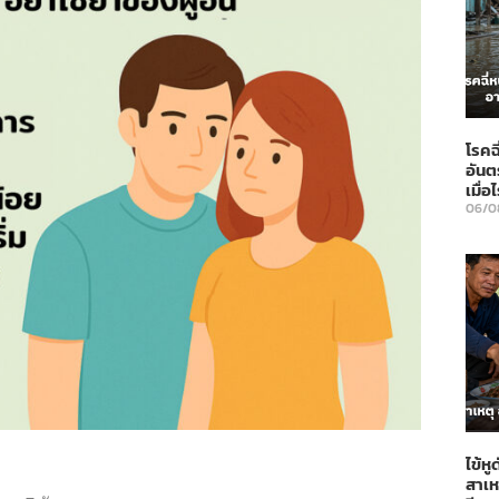
โรคฉ
อันต
เมื่
06/0
ไข้ห
สาเห