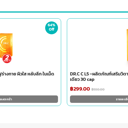
64%
Off
ูร่างกาย ผิวใส หลับลึก ในเม็ด
DR.C C L5 –ผลิตภัณฑ์เสริมวิตาม
เดียว 30 cap
฿
299.00
฿
550.00
าลงตะกร้า
รายละเอี