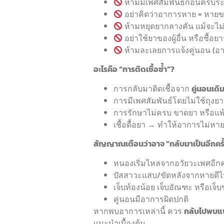
ห้ามมีเพศสัมพันธ์ก่อนครบระ
อย่าคิดว่าอาการหาย = หาย
ห้ามหยุดยากลางคัน แม้จะไม
อย่าใช้ยาของผู้อื่น หรือซื้อ
ห้ามละเลยการแจ้งคู่นอน (อาจด
อะไรคือ “การติดเชื้อซ้ำ”?
การกลับมาติดเชื้อจาก
คู่นอนเดิม
การมีเพศสัมพันธ์โดยไม่ใช้ถุงย
การรักษาไม่ครบ ขาดยา หรือแพ้
เชื้อดื้อยา → ทำให้อาการไม่หา
สัญญาณเตือนว่าอาจ “กลับมาเป็นอีกครั
หนองเริ่มไหลจากอวัยวะเพศอีกคร
ปัสสาวะแสบ/ขัดหลังจากหายดีไ
เจ็บท้องน้อย เจ็บอัณฑะ หรือเจ็
คู่นอนมีอาการผิดปกติ
หากพบอาการเหล่านี้ ควร
กลับไปพบแพ
แนะนำเบื้องต้น