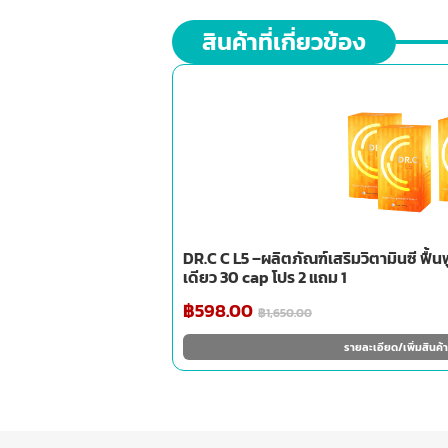
สินค้าที่เกี่ยวข้อง
DR.C C L5 –ผลิตภัณฑ์เสริมวิตามินซี ฟื้นฟ
เดียว 30 cap โปร 2 แถม 1
฿
598.00
฿
1,650.00
รายละเอียด/เพิ่มสินค้