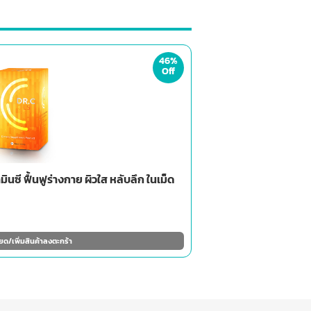
46%
Off
ินซี ฟื้นฟูร่างกาย ผิวใส หลับลึก ในเม็ด
ยด/เพิ่มสินค้าลงตะกร้า