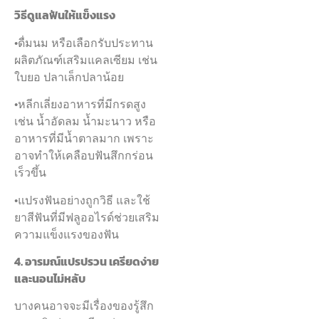
วิธีดูแลฟันให้แข็งแรง
•ดื่มนม หรือเลือกรับประทาน
ผลิตภัณฑ์เสริมแคลเซียม เช่น
ใบยอ ปลาเล็กปลาน้อย
•หลีกเลี่ยงอาหารที่มีกรดสูง
เช่น น้ำอัดลม น้ำมะนาว หรือ
อาหารที่มีน้ำตาลมาก เพราะ
อาจทำให้เคลือบฟันสึกกร่อน
เร็วขึ้น
•แปรงฟันอย่างถูกวิธี และใช้
ยาสีฟันที่มีฟลูออไรด์ช่วยเสริม
ความแข็งแรงของฟัน
4. อารมณ์แปรปรวน เครียดง่าย
และนอนไม่หลับ
บางคนอาจจะมีเรื่องของรู้สึก