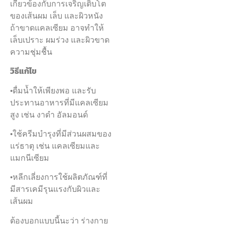
เกี่ยวข้องกับการเจริญเติบโต
ของเส้นผม เล็บ และผิวหนัง
ถ้าขาดแคลเซียม อาจทำให้
เล็บเปราะ ผมร่วง และผิวขาด
ความชุ่มชื้น
วิธีแก้ไข
•ดื่มน้ำให้เพียงพอ และรับ
ประทานอาหารที่มีแคลเซียม
สูง เช่น งาดำ อัลมอนด์
•ใช้ครีมบำรุงที่มีส่วนผสมของ
แร่ธาตุ เช่น แคลเซียมและ
แมกนีเซียม
•หลีกเลี่ยงการใช้ผลิตภัณฑ์ที่
มีสารเคมีรุนแรงกับผิวและ
เส้นผม
ต้องบอกแบบนี้นะว่า ร่างกาย