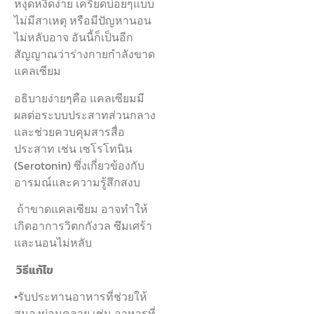
หงุดหงิดง่าย เครียดบ่อยๆแบบ
ไม่มีสาเหตุ หรือมีปัญหานอน
ไม่หลับอาจ อันนี้ก็เป็นอีก
สัญญาณว่าร่างกายกำลังขาด
แคลเซียม
อธิบายง่ายๆคือ แคลเซียมมี
ผลต่อระบบประสาทส่วนกลาง
และช่วยควบคุมสารสื่อ
ประสาท เช่น เซโรโทนิน
(Serotonin) ซึ่งเกี่ยวข้องกับ
อารมณ์และความรู้สึกสงบ
ถ้าขาดแคลเซียม อาจทำให้
เกิดอาการวิตกกังวล ซึมเศร้า
และนอนไม่หลับ
วิธีแก้ไข
•รับประทานอาหารที่ช่วยให้
สมองผ่อนคลาย เช่น อาหารที่