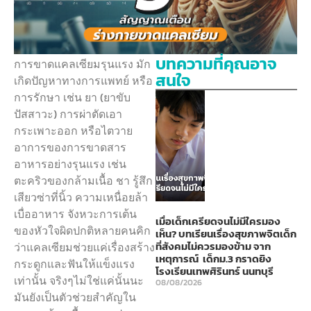
บทความที่คุณอาจ
การขาดแคลเซียมรุนแรง มัก
สนใจ
เกิดปัญหาทางการแพทย์ หรือ
การรักษา เช่น ยา (ยาขับ
ปัสสาวะ) การผ่าตัดเอา
กระเพาะออก หรือไตวาย
อาการของการขาดสาร
อาหารอย่างรุนแรง เช่น
ตะคริวของกล้ามเนื้อ ชา รู้สึก
เสียวซ่าที่นิ้ว ความเหนื่อยล้า
เบื่ออาหาร จังหวะการเต้น
เมื่อเด็กเครียดจนไม่มีใครมอง
ของหัวใจผิดปกติหลายคนคิก
เห็น? บทเรียนเรื่องสุขภาพจิตเด็ก
ที่สังคมไม่ควรมองข้าม จาก
ว่าแคลเซียมช่วยแค่เรื่องสร้าง
เหตุการณ์ เด็กม.3 กราดยิง
กระดูกและฟันให้แข็งแรง
โรงเรียนเทพศิรินทร์ นนทบุรี
เท่านั้น จริงๆไม่ใช่แค่นั้นนะ
08/08/2026
มันยังเป็นตัวช่วยสำคัญใน