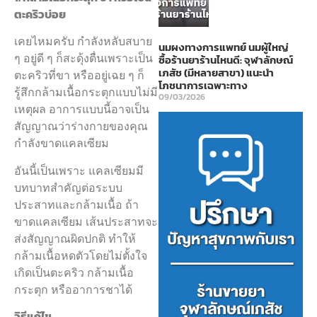
ตะคริวบ่อย
เคยไหมครับ กำลังหลับสบาย
นมผงทางการแพทย์ นมผู้ใหญ่
ๆ อยู่ดี ๆ ก็สะดุ้งตื่นเพราะเป็น
ซื้อร้านยาร้านไหนดี: จุฬาลักษณ์
เภสัช (มีหลายสาขา) แนะนำ
ตะคริวที่ขา หรืออยู่เฉย ๆ ก็
โภชนาการเฉพาะทาง
รู้สึกกล้ามเนื้อกระตุกแบบไม่มี
09/03/2026
เหตุผล อาการแบบนี้อาจเป็น
สัญญาณว่าร่างกายของคุณ
กำลังขาดแคลเซียม
อันนี้เป็นเพราะ แคลเซียมมี
บทบาทสำคัญต่อระบบ
ประสาทและกล้ามเนื้อ ถ้า
ขาดแคลเซียม เส้นประสาทจะ
ส่งสัญญาณผิดปกติ ทำให้
กล้ามเนื้อหดตัวโดยไม่ตั้งใจ
เกิดเป็นตะคริว กล้ามเนื้อ
กระตุก หรืออาการชาได้
วิธีแก้ไข