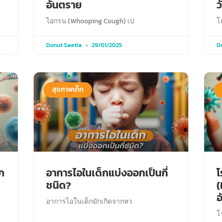
อันตราย
ว
ไอกรน (Whooping Cough) เป
โ
Donut Saetia
29/01/2025
D
สุขภาพเด็ก
็ก
อาการไอในเด็กแบ่งออกเป็นกี่
โ
ชนิด?
(
อ
อาการไอในเด็กมักเกิดจากหว
โ