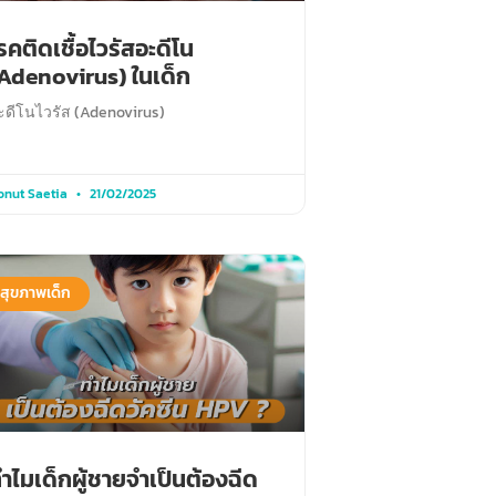
รคติดเชื้อไวรัสอะดีโน
Adenovirus) ในเด็ก
ะดีโนไวรัส (Adenovirus)
onut Saetia
21/02/2025
สุขภาพเด็ก
ำไมเด็กผู้ชายจำเป็นต้องฉีด