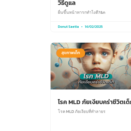
วิธีดูแล
ผื่นขึ้นหน้าทารกทำไงดี?&n
Donut Saetia
14/02/2025
สุขภาพเด็ก
โรค MLD ภัยเงียบคร่าชีวิตเด
โรค MLD ภัยเงียบที่ทำลายร