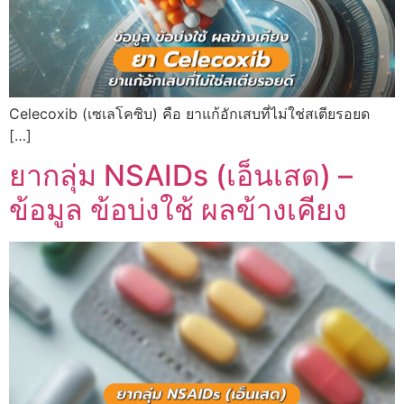
Celecoxib (เซเลโคซิบ) คือ ยาแก้อักเสบที่ไม่ใช่สเตียรอยด
[…]
ยากลุ่ม NSAIDs (เอ็นเสด) –
ข้อมูล ข้อบ่งใช้ ผลข้างเคียง