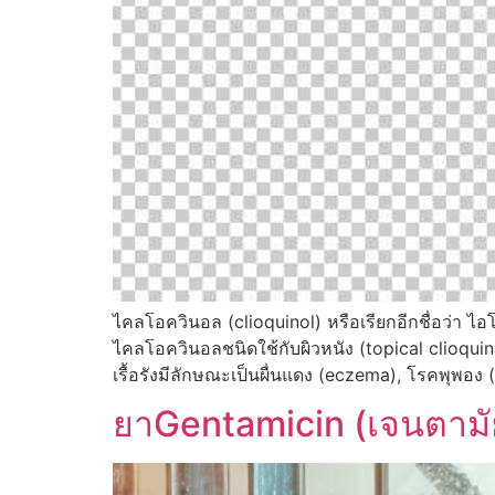
ไคลโอควินอล (clioquinol) หรือเรียกอีกชื่อว่า 
ไคลโอควินอลชนิดใช้กับผิวหนัง (topical clioquino
เรื้อรังมีลักษณะเป็นผื่นแดง (eczema), โรคพุพอง 
ยาGentamicin (เจนตามัยซ