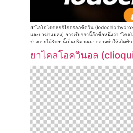
ยาไอโอโดคลอร์ไฮดรอกซีควิน (Iodochlorhydroxyqu
และยาฆ่าแมลง) อาจเรียกยานี้อีกชื่อหนึ่งว่า “ไค
ร่างกายได้รับยานี้เป็นปริมาณมากอาจทำให้เกิดพ
ยาไคลโอควินอล (clioquino