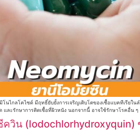
มิโนไกลโคไซด์ มีฤทธิ์ยับยั้งการเจริญเติบโตของเชื้อแบคทีเรีย
ด และรักษาการติดเชื้อที่ผิวหนัง นอกจากนี้ อาจใช้รักษาโรคอื่น 
วิน (Iodochlorhydroxyquin) ข้อ