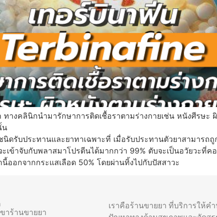
า ทางคลินิกนำมารักษาการติดเชื้อราตามร่างกายเช่น หนังศีรษะ ผิวห
ั้น
าชนิดรับประทานและยาทาเฉพาะที่ เมื่อรับประทานตัวยาสามารถถ
้าจับกับพลาสมาโปรตีนได้มากกว่า 99% ตับจะเป็นอวัยวะที่คอยท
านี้ออกจากกระแสเลือด 50% โดยผ่านทิ้งไปกับปัสสาวะ
า
เราคือร้านขายยา ที่บริการให้ค
าขาร้านขายยา
ปัญหาทางด้านสุขภาพและจัดสร