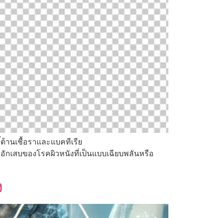
ต้านเชื้อราและแบคทีเรีย
ะอักเสบของโรคผิวหนังที่เป็นแบบเฉียบพลันหรือ
ง