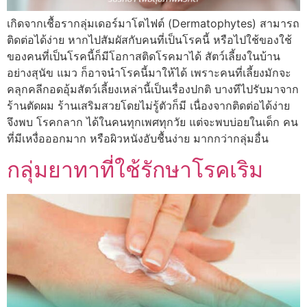
เกิดจากเชื้อรากลุ่มเดอร์มาโตไฟต์ (Dermatophytes) สามารถ
ติดต่อได้ง่าย หากไปสัมผัสกับคนที่เป็นโรคนี้ หรือไปใช้ของใช้
ของคนที่เป็นโรคนี้ก็มีโอกาสติดโรคมาได้ สัตว์เลี้ยงในบ้าน
อย่างสุนัข แมว ก็อาจนำโรคนี้มาให้ได้ เพราะคนที่เลี้ยงมักจะ
คลุกคลีกอดอุ้มสัตว์เลี้ยงเหล่านี้เป็นเรื่องปกติ บางทีไปรับมาจาก
ร้านตัดผม ร้านเสริมสวยโดยไม่รู้ตัวก็มี เนื่องจากติดต่อได้ง่าย
จึงพบ โรคกลาก ได้ในคนทุกเพศทุกวัย แต่จะพบบ่อยในเด็ก คน
ที่มีเหงื่อออกมาก หรือผิวหนังอับชื้นง่าย มากกว่ากลุ่มอื่น
กลุ่มยาทาที่ใช้รักษาโรคเริม